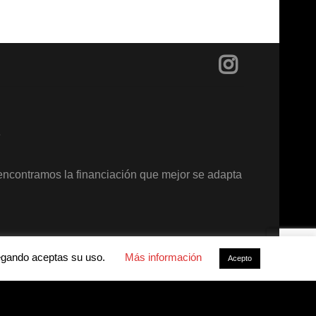
?
encontramos la financiación que mejor se adapta
avegando aceptas su uso.
Más información
Acepto
acidad
-
Política de cookies