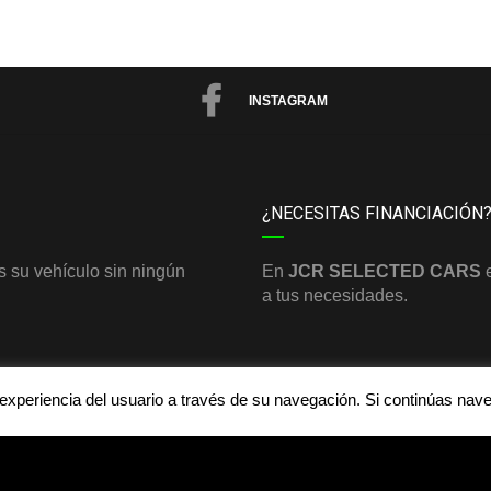
INSTAGRAM
¿NECESITAS FINANCIACIÓN
 su vehículo sin ningún
En
JCR SELECTED CARS
a tus necesidades.
a experiencia del usuario a través de su navegación. Si continúas n
S
Aviso legal y política de priv