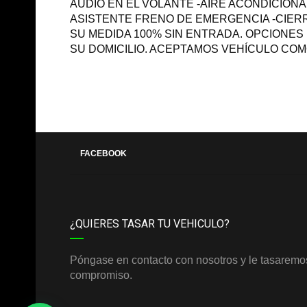
AUDIO EN EL VOLANTE -AIRE ACONDICION
ASISTENTE FRENO DE EMERGENCIA -CIERR
SU MEDIDA 100% SIN ENTRADA. OPCIONES D
SU DOMICILIO. ACEPTAMOS VEHÍCULO COM
FACEBOOK
¿QUIERES TASAR TU VEHICULO?
Póngase en contacto con nosotros y le tasaremos
compromiso.