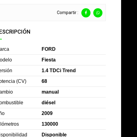
Compartir :
ESCRIPCIÓN
arca
FORD
odelo
Fiesta
ersión
1.4 TDCi Trend
otencia (CV)
68
ambio
manual
ombustible
diésel
ño
2009
ilómetros
130000
isponibilidad
Disponible