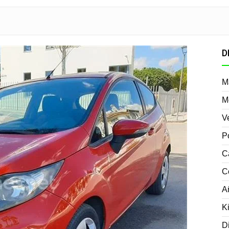
D
M
M
V
P
C
C
A
K
D